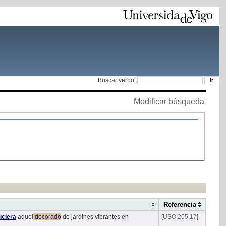
Buscar verbo:
Modificar búsqueda
Referencia
uciera
aquel
decorado
de jardines vibrantes en
[
USO:205.17
]