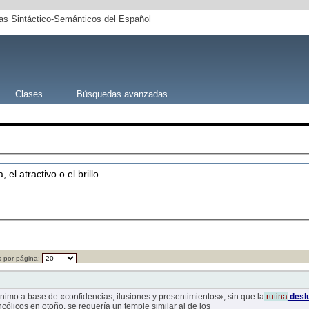
s Sintáctico-Semánticos del Español
Clases
Búsquedas avanzadas
, el atractivo o el brillo
 por página:
nimo a base de «confidencias, ilusiones y presentimientos», sin que la
rutina
desl
ólicos en otoño, se requería un temple similar al de los