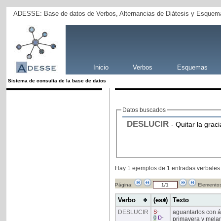
ADESSE: Base de datos de Verbos, Alternancias de Diátesis y Esquema
Inicio
Verbos
Esquemas
Sistema de consulta de la base de datos
Datos buscados
DESLUCIR
- Quitar la gracia
Hay 1 ejemplos de 1 entradas verbales
Página:
Elementos
Verbo
(ess)
Texto
DESLUCIR
S
-
aguantarlos con á
0
D
-
primavera y melanc