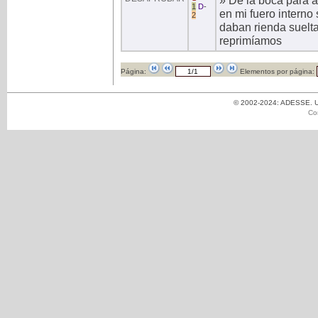
» De la boca para a
1
D
-
en mi fuero interno
2
daban rienda suelt
reprimíamos
Página:
Elementos por página:
© 2002-2024: ADESSE. Un
Co