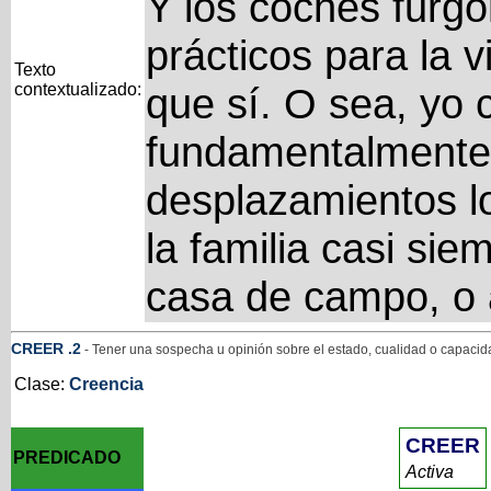
Y los coches furgo
prácticos para la vi
Texto
contextualizado:
que sí. O sea, yo c
fundamentalmente 
desplazamientos l
la familia casi sie
casa de campo, o a
CREER
.2
- Tener una sospecha u opinión sobre el estado, cualidad o capacida
Clase:
Creencia
CREER
PREDICADO
Activa