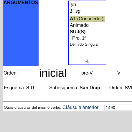
ARGUMENTOS
yo
1ª sg
A1
(Conocedor)
Animado
SUJ(S)
Pro. 1ª
Definido Singular
-1
inicial
Orden:
pre-V
V
Esquema:
S D
Subesquema:
San Dcqi
Orden:
SV
Cláusula anterior
Otras cláusulas del mismo verbo: