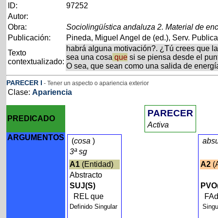
ID:
97252
Autor:
Obra:
Sociolingüística andaluza 2. Material de enc
Publicación:
Pineda, Miguel Angel de (ed.), Serv. Publica
habrá alguna motivación?. ¿Tú crees que la 
Texto
sea una cosa
que
si se piensa desde el pun
contextualizado:
O sea, que sean como una salida de energía 
PARECER
I
- Tener un aspecto o apariencia exterior
Clase:
Apariencia
PARECER
PREDICADO
Activa
ARGUMENTOS
(
cosa
)
abs
3ª sg
A1
(Entidad)
A2
(
Abstracto
SUJ(S)
PVO
REL que
FAd
Definido Singular
Singu