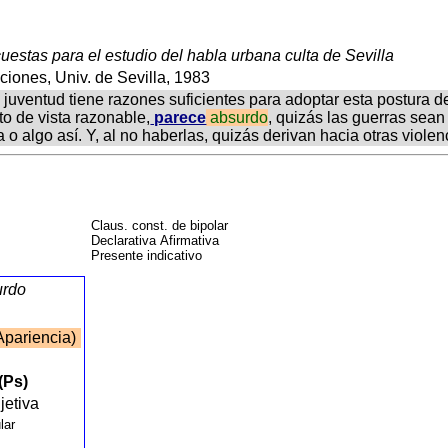
uestas para el estudio del habla urbana culta de Sevilla
ciones, Univ. de Sevilla, 1983
juventud tiene razones suficientes para adoptar esta postura d
to de vista razonable,
parece
absurdo
, quizás las guerras sea
o algo así. Y, al no haberlas, quizás derivan hacia otras viol
Claus. const. de bipolar
Declarativa Afirmativa
Presente indicativo
urdo
Apariencia)
(Ps)
jetiva
lar