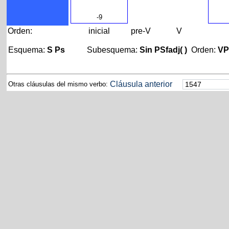
-9
Orden:
inicial
pre-V
V
Esquema:
S Ps
Subesquema:
Sin PSfadj( )
Orden:
V
Cláusula anterior
Otras cláusulas del mismo verbo: