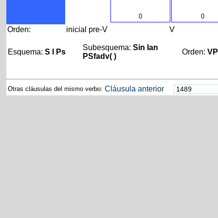
0
0
Orden:
inicial
pre-V
V
Subesquema:
Sin Ian
Esquema:
S I Ps
Orden:
V
PSfadv( )
Cláusula anterior
Otras cláusulas del mismo verbo: