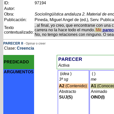
ID:
97194
Autor:
Obra:
Sociolingüística andaluza 2. Material de enc
Publicación:
Pineda, Miguel Angel de (ed.), Serv. Publica
, al final, yo creo, que encontrarse con un
Texto
carrera no la hace todo el mundo.
Me
parec
contextualizado:
No, no tengo relaciones con ninguno. O sea
PARECER
II
- Opinar o creer
Clase:
Creencia
PARECER
PREDICADO
Activa
ARGUMENTOS
(
idea
)
(
)
3ª sg
me
A2
(Contenido)
A1
(Conoce
Abstracto
Animado
SUJ(S)
OIND(I)