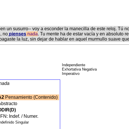
en un susurro-- voy a esconder la manecilla de este reloj. Tú
, no
pienses
nada
. Tu mente ha de estar vacía y en absoluto 
apagaste la luz, sin dejar de hablar en aquel murmullo suave q
Independiente
Exhortativa Negativa
Imperativo
nada
A2
Pensamiento (Contenido)
Abstracto
ODIR(D)
FN: Indef. / Numer.
ndefinido Singular