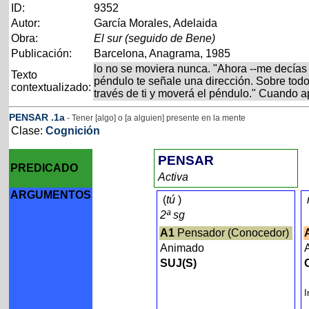
ID:
9352
Autor:
García Morales, Adelaida
Obra:
El sur (seguido de Bene)
Publicación:
Barcelona, Anagrama, 1985
lo no se moviera nunca. "Ahora --me decías 
Texto
péndulo te señale una dirección. Sobre todo
contextualizado:
través de ti y moverá el péndulo." Cuando 
PENSAR
.1a
- Tener [algo] o [a alguien] presente en la mente
Clase:
Cognición
PENSAR
PREDICADO
Activa
ARGUMENTOS
(
tú
)
2ª sg
A1
Pensador (Conocedor)
Animado
SUJ(S)
I