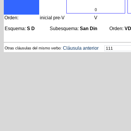
0
Orden:
inicial
pre-V
V
Esquema:
S D
Subesquema:
San Din
Orden:
V
Cláusula anterior
Otras cláusulas del mismo verbo: