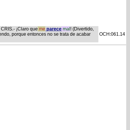
 CRIS.- ¡Claro que
me
parece
mal
! (Divertido,
ndo, porque entonces no se trata de acabar
OCH:061.14