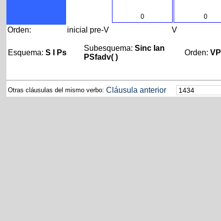
0
0
Orden:
inicial
pre-V
V
Subesquema:
Sinc Ian
Esquema:
S I Ps
Orden:
V
PSfadv( )
Cláusula anterior
Otras cláusulas del mismo verbo: