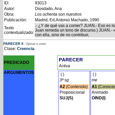
ID:
93013
Autor:
Diosdado, Ana
Obra:
Los ochenta son nuestros
Publicación:
Madrid, Ed.Antonio Machado, 1990
.- ¿Y de qué vas a comer? JUAN.- Eso es lo
Texto
Juan remeda un tono de discurso.) JUAN.- 
contextualizado:
con ella, sino de no contribuir,
PARECER
II
- Opinar o creer
Clase:
Creencia
PARECER
PREDICADO
Activa
ARGUMENTOS
(
)
(
)
3ª sg
me
A2
(Contenido)
A1
(Conoce
Proposicional
Animado
SUJ(S)
OIND(I)