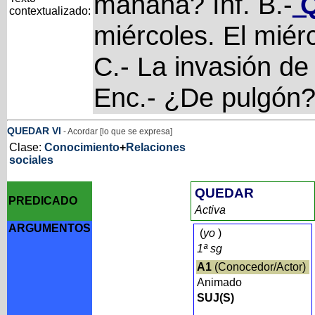
mañana? Inf. B.-
Q
contextualizado:
miércoles. El miér
C.- La invasión de pu
Enc.- ¿De pulgón?
QUEDAR
VI
- Acordar [lo que se expresa]
Clase:
Conocimiento
+
Relaciones
sociales
QUEDAR
PREDICADO
Activa
ARGUMENTOS
(
yo
)
1ª sg
A1
(Conocedor/Actor)
Animado
SUJ(S)