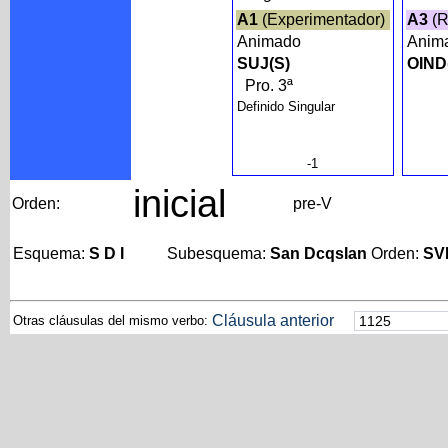
A1
(Experimentador)
A3
(R
Animado
Anim
SUJ(S)
OIND(
Pro. 3ª
Definido Singular
-1
inicial
Orden:
pre-V
Esquema:
S D I
Subesquema:
San DcqsIan
Orden:
SV
Cláusula anterior
Otras cláusulas del mismo verbo: