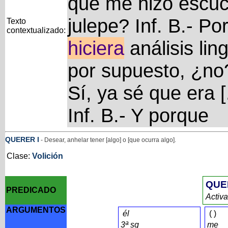
que me hizo escuc
julepe? Inf. B.- Po
Texto
contextualizado:
hiciera
análisis ling
por supuesto, ¿no?
Sí, ya sé que era [.
Inf. B.- Y porque
QUERER
I
- Desear, anhelar tener [algo] o [que ocurra algo].
Clase:
Volición
QUE
PREDICADO
Activ
ARGUMENTOS
él
(
)
3ª sg
me