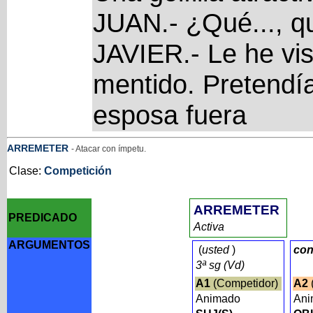
JUAN.- ¿Qué..., q
JAVIER.- Le he vis
mentido. Pretendí
esposa fuera
ARREMETER
- Atacar con ímpetu.
Clase:
Competición
ARREMETER
PREDICADO
Activa
ARGUMENTOS
(
usted
)
con
3ª sg (Vd)
A1
(Competidor)
A2
Animado
An