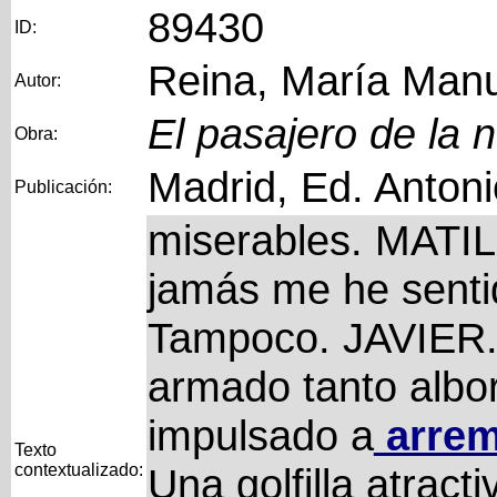
89430
ID:
Reina, María Man
Autor:
El pasajero de la 
Obra:
Madrid, Ed. Anton
Publicación:
miserables. MATIL
jamás me he senti
Tampoco. JAVIER.
armado tanto albo
impulsado a
arrem
Texto
contextualizado:
Una golfilla atract