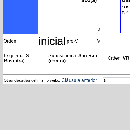
SUJ(S)
OBL
con
Defi
0
inicial
Orden:
pre-V
V
Esquema:
S
Subesquema:
San Ran
Orden:
VR
R(contra)
(contra)
Cláusula anterior
Otras cláusulas del mismo verbo: