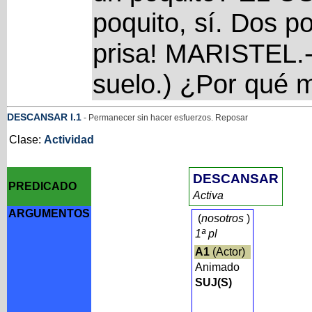
poquito, sí. Dos p
prisa! MARISTEL.-
suelo.) ¿Por qué m
DESCANSAR
I
.1
- Permanecer sin hacer esfuerzos. Reposar
Clase:
Actividad
DESCANSAR
PREDICADO
Activa
ARGUMENTOS
(
nosotros
)
1ª pl
A1
(Actor)
Animado
SUJ(S)