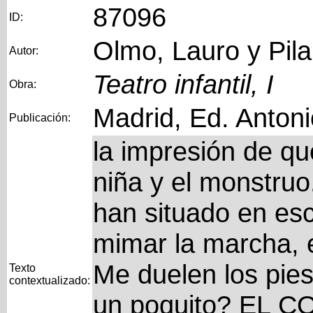
87096
ID:
Olmo, Lauro y Pila
Autor:
Teatro infantil, I
Obra:
Madrid, Ed. Anton
Publicación:
la impresión de qu
niña y el monstruo
han situado en esc
mimar la marcha,
Me duelen los pi
Texto
contextualizado:
un poquito? EL C