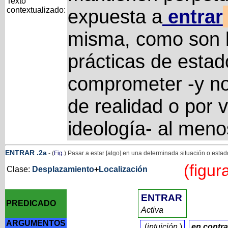
Texto
contextualizado:
expuesta a
entrar
misma, como son l
prácticas de estad
comprometer -y no 
de realidad o por 
ideología- al meno
ENTRAR
.2a
- (
Fig.
) Pasar a estar [algo] en una determinada situación o estad
(figur
Clase:
Desplazamiento
+
Localización
ENTRAR
PREDICADO
Activa
ARGUMENTOS
(
intuición
)
en
contra