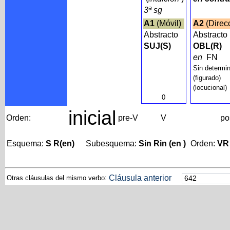
3ª sg
A1
(Móvil)
A2
(Direc
Abstracto
Abstracto
SUJ(S)
OBL(R)
en
FN
Sin determi
(figurado)
(locucional)
0
inicial
Orden:
pre-V
V
po
Esquema:
S R(en)
Subesquema:
Sin Rin (en )
Orden:
VR
Cláusula anterior
Otras cláusulas del mismo verbo: