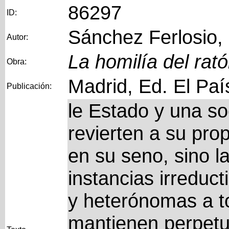
86297
ID:
Sánchez Ferlosio,
Autor:
La homilía del rat
Obra:
Madrid, Ed. El Paí
Publicación:
le Estado y una so
revierten a su pro
en su seno, sino l
instancias irreduc
y heterónomas a tod
mantienen perpet