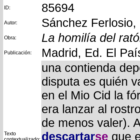
85694
ID:
Sánchez Ferlosio,
Autor:
La homilía del rat
Obra:
Madrid, Ed. El Paí
Publicación:
una contienda depo
disputa es quién 
en el Mio Cid la fó
era lanzar al rostr
de menos valer). 
descartar
se
que el
Texto
contextualizado: