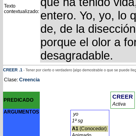
que ha tenido vid
Texto
contextualizado:
entero. Yo, yo, lo 
de, de la disecció
porque el olor a f
desagradable.
CREER
.1
- Tener por cierto o verdadero [algo demostrable o que se puede lle
Clase:
Creencia
CREER
PREDICADO
Activa
ARGUMENTOS
yo
1ª sg
A1
(Conocedor)
Animado