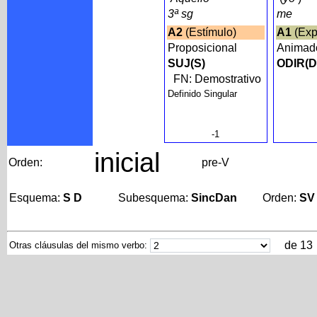
3ª sg
me
A2
(Estímulo)
A1
(Exp
Proposicional
Anima
SUJ(S)
ODIR(D
FN: Demostrativo
Definido Singular
-1
inicial
Orden:
pre-V
Esquema:
S D
Subesquema:
SincDan
Orden:
SV
de 13
Otras cláusulas del mismo verbo: