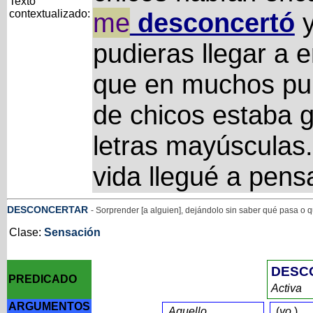
Texto
contextualizado:
me
desconcertó
y
pudieras llegar a 
que en muchos pup
de chicos estaba 
letras mayúsculas.
vida llegué a pens
DESCONCERTAR
- Sorprender [a alguien], dejándolo sin saber qué pasa o 
Clase:
Sensación
DESC
PREDICADO
Activa
ARGUMENTOS
Aquello
(
yo
)