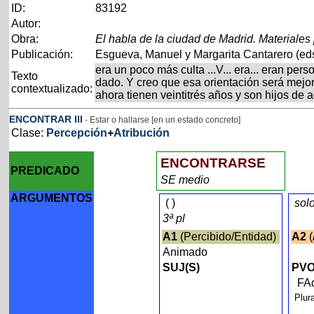
ID:
83192
Autor:
Obra:
El habla de la ciudad de Madrid. Materiales
Publicación:
Esgueva, Manuel y Margarita Cantarero (eds
era un poco más culta ...V... era... eran pe
Texto
dado. Y creo que esa orientación será mejor
contextualizado:
ahora tienen veintitrés años y son hijos de 
ENCONTRAR
III
- Estar o hallarse [en un estado concreto]
Clase:
Percepción
+
Atribución
ENCONTRARSE
PREDICADO
SE medio
ARGUMENTOS
(
)
sol
3ª pl
A1
(Percibido/Entidad)
A2
(
Animado
SUJ(S)
PVO
FA
Plur