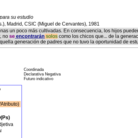
 para su estudio
.), Madrid, CSIC (Miguel de Cervantes), 1981
rsonas un poco más cultivadas. En consecuencia, los hijos puede
, no
se
encontrarán
solos
como los chicos que... de la gener
aquella generación de padres que no tuvo la oportunidad de estu
Coordinada
Declarativa Negativa
Futuro indicativo
o
/Atributo)
(Ps)
djetiva
al