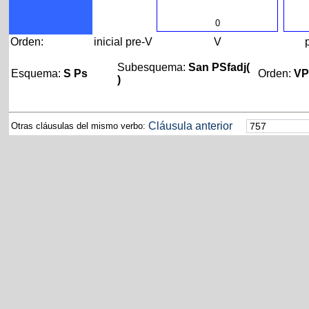
0
Orden:
inicial
pre-V
V
Subesquema:
San PSfadj(
Esquema:
S Ps
Orden:
V
)
Cláusula anterior
Otras cláusulas del mismo verbo: