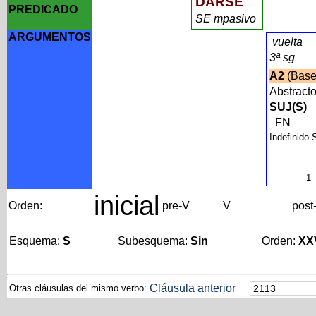
DARSE
PREDICADO
SE mpasivo
ARGUMENTOS
vuelta
3ª sg
A2
(Bas
Abstract
SUJ(S)
FN
Indefinido 
1
inicial
Orden:
pre-V
V
post
Esquema:
S
Subesquema:
Sin
Orden:
XX
Cláusula anterior
Otras cláusulas del mismo verbo: