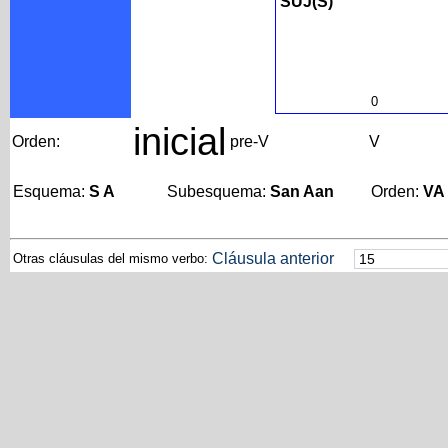
SUJ(S)
0
inicial
Orden:
pre-V
V
Esquema:
S A
Subesquema:
San Aan
Orden:
VA
Cláusula anterior
Otras cláusulas del mismo verbo: