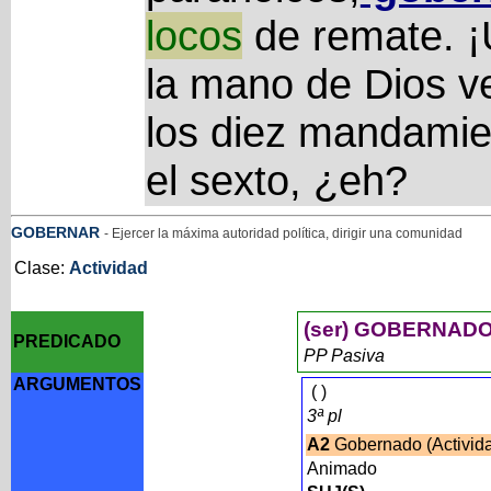
locos
de remate. ¡U
la mano de Dios v
los diez mandami
el sexto, ¿eh?
GOBERNAR
- Ejercer la máxima autoridad política, dirigir una comunidad
Clase:
Actividad
(ser) GOBERNAD
PREDICADO
PP Pasiva
ARGUMENTOS
(
)
3ª pl
A2
Gobernado (Activid
Animado