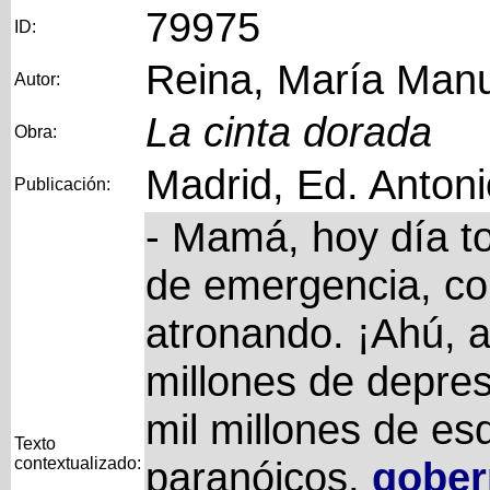
79975
ID:
Reina, María Man
Autor:
La cinta dorada
Obra:
Madrid, Ed. Anton
Publicación:
- Mamá, hoy día 
de emergencia, con
atronando. ¡Ahú, a
millones de depres
mil millones de es
Texto
contextualizado:
paranóicos,
gober