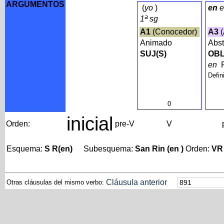
ARGUMENTOS
(
yo
)
en
e
1ª sg
A1
(Conocedor)
A3
(
Animado
Abst
SUJ(S)
OBL
en
Defin
0
inicial
Orden:
pre-V
V
Esquema:
S R(en)
Subesquema:
San Rin (en )
Orden:
VR
Cláusula anterior
Otras cláusulas del mismo verbo: