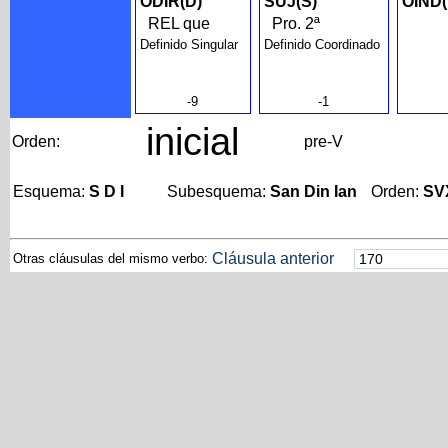
ODIR(D)
SUJ(S)
OIND(
REL que
Pro. 2ª
Definido Singular
Definido Coordinado
-9
-1
inicial
Orden:
pre-V
Esquema:
S D I
Subesquema:
San Din Ian
Orden:
SV
Cláusula anterior
Otras cláusulas del mismo verbo: