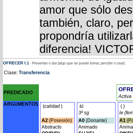
amor que sólo desea
también, claro, pe
propondría utilizar
diferencia! VICTO
OFRECER
I
.1
- Presentar o dar [algo que se puede tomar, percibir o usar]
Clase:
Transferencia
OFR
PREDICADO
Activa
ARGUMENTOS
(
calidad
)
tú
(
)
3ª sg
le (fe
A2
(Posesión)
A0
(Donante)
A1
(Po
Abstracto
Animado
Anim