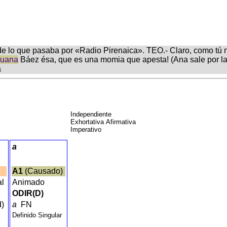
e de lo que pasaba por «Radio Pirenaica». TEO.- Claro, como tú
uana
Báez ésa, que es una momia que apesta! (Ana sale por la 
a
Independiente
Exhortativa Afirmativa
Imperativo
a
A1
(Causado)
al
Animado
ODIR(D)
d)
a
FN
Definido Singular