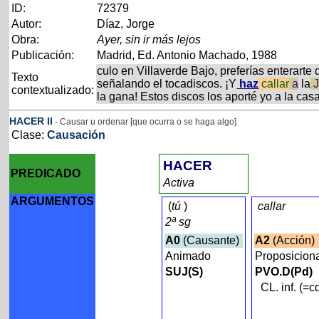
ID:
72379
Autor:
Díaz, Jorge
Obra:
Ayer, sin ir más lejos
Publicación:
Madrid, Ed. Antonio Machado, 1988
culo en Villaverde Bajo, preferías enterart
Texto
señalando el tocadiscos. ¡Y
haz
callar
a
la
J
contextualizado:
la gana! Estos discos los aporté yo a la cas
HACER
II
- Causar u ordenar [que ocurra o se haga algo]
Clase:
Causación
HACER
PREDICADO
Activa
ARGUMENTOS
(
tú
)
callar
2ª sg
A0
(Causante)
A2
(Acción)
Animado
Proposicion
SUJ(S)
PVO.D(Pd)
CL. inf. (=c