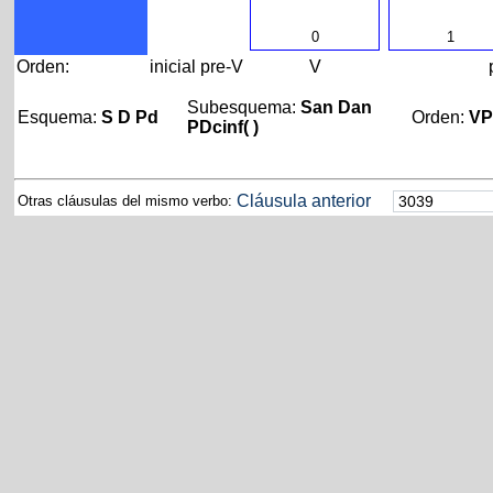
0
1
Orden:
inicial
pre-V
V
Subesquema:
San Dan
Esquema:
S D Pd
Orden:
V
PDcinf( )
Cláusula anterior
Otras cláusulas del mismo verbo: