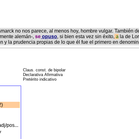
 Bismarck no nos parece, al menos hoy, hombre vulgar. Tambié
iamente alemán-,
se
opuso
, si bien esta vez sin éxito,
a
la de Lor
n y la prudencia propias de lo que él fue el primero en denomin
Claus. const. de bipolar
Declarativa Afirmativa
Pretérito indicativo
2)
dj/pos...
ar