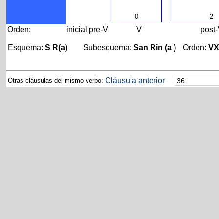
0
2
Orden:
inicial
pre-V
V
post
Esquema:
S R(a)
Subesquema:
San Rin (a )
Orden:
V
Cláusula anterior
Otras cláusulas del mismo verbo: