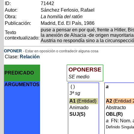
ID:
71442
Autor:
Sánchez Ferlosio, Rafael
Obra:
La homilía del ratón
Publicación:
Madrid, Ed. El País, 1986
puse a pensar en por qué, frente a Hitler,
Texto
la anexión de Alsacia -de origen mayoritar
contextualizado:
Austria no respondía sino a la circunspecció
OPONER
- Estar en oposición o contradecir alguna cosa
Clase:
Relación
OPONERSE
PREDICADO
SE medio
ARGUMENTOS
(
)
a
3ª sg
A1
(Entidad)
A2
(Entidad 
Animado
Abstracto
SUJ(S)
OBL(R)
a
FN: Nom. a
Definido Singul