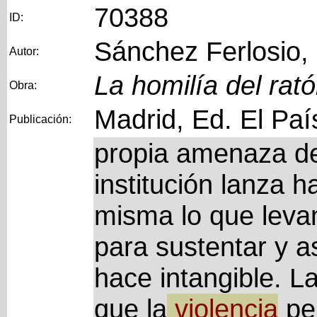
70388
ID:
Sánchez Ferlosio,
Autor:
La homilía del rat
Obra:
Madrid, Ed. El Paí
Publicación:
propia amenaza de
institución lanza h
misma lo que levan
para sustentar y a
hace intangible. 
que la
violencia
per