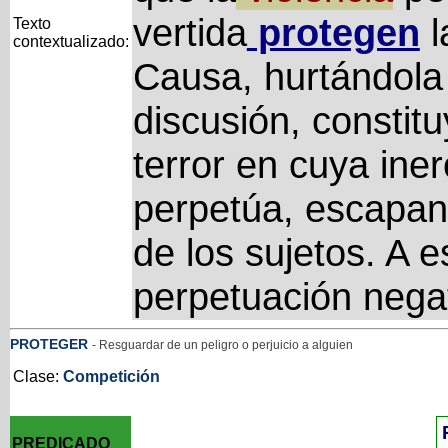
vertida
protegen
l
Texto
contextualizado:
Causa, hurtándola 
discusión, constit
terror en cuya inerc
perpetúa, escapand
de los sujetos. A e
perpetuación nega
PROTEGER
- Resguardar de un peligro o perjuicio a alguien
Clase:
Competición
PREDICADO