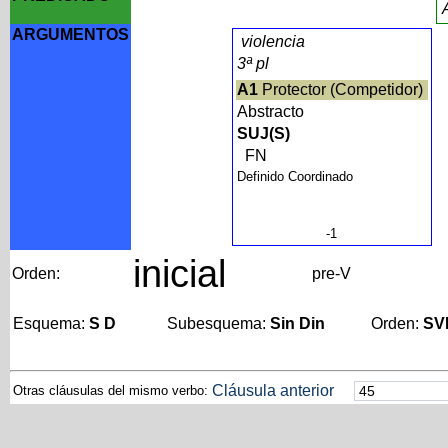
ARGUMENTOS
violencia
3ª pl
A1
Protector (Competidor)
Abstracto
SUJ(S)
FN
Definido Coordinado
-1
inicial
Orden:
pre-V
Esquema:
S D
Subesquema:
Sin Din
Orden:
SV
Cláusula anterior
Otras cláusulas del mismo verbo: