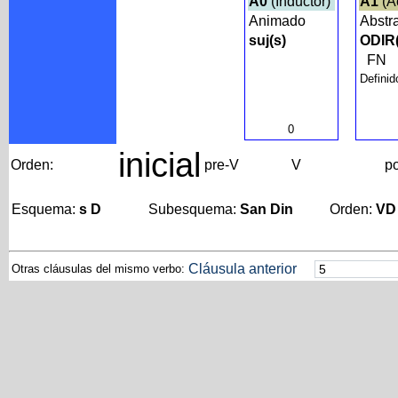
A0
(Inductor)
A1
(A
Animado
Abstr
suj(s)
ODIR
FN
Definid
0
inicial
Orden:
pre-V
V
p
Esquema:
s D
Subesquema:
San Din
Orden:
VD
Cláusula anterior
Otras cláusulas del mismo verbo: