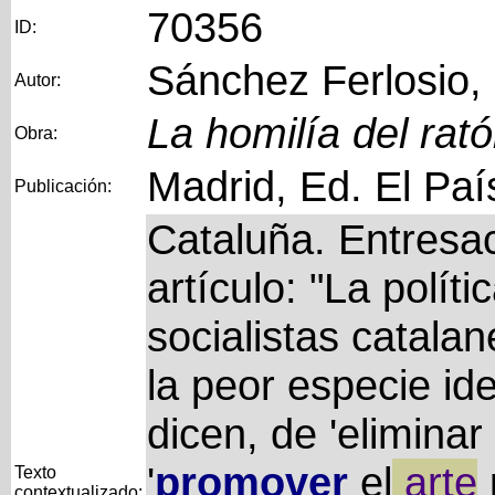
70356
ID:
Sánchez Ferlosio,
Autor:
La homilía del rat
Obra:
Madrid, Ed. El Paí
Publicación:
Cataluña. Entresa
artículo: "La políti
socialistas catalan
la peor especie ide
dicen, de 'eliminar e
'
promover
el
arte
Texto
contextualizado: