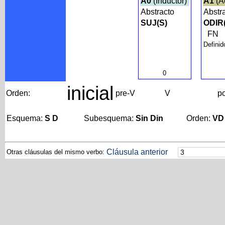
A0
(Inductor)
A1
(A
Abstracto
Abstr
SUJ(S)
ODIR
FN
Definid
0
inicial
Orden:
pre-V
V
p
Esquema:
S D
Subesquema:
Sin Din
Orden:
VD
Cláusula anterior
Otras cláusulas del mismo verbo: