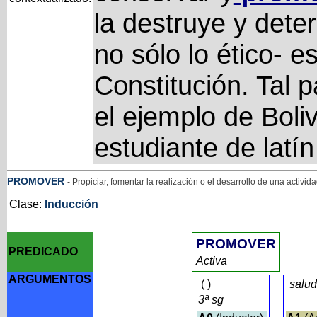
la destruye y deter
no sólo lo ético- e
Constitución. Tal 
el ejemplo de Boli
estudiante de latín
PROMOVER
- Propiciar, fomentar la realización o el desarrollo de una activid
Clase:
Inducción
PROMOVER
PREDICADO
Activa
ARGUMENTOS
(
)
salud
3ª sg