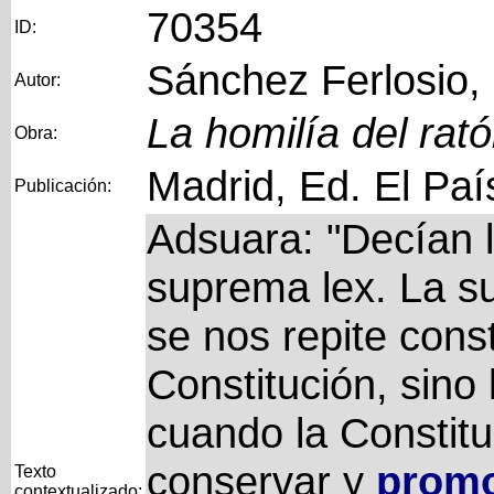
70354
ID:
Sánchez Ferlosio,
Autor:
La homilía del rat
Obra:
Madrid, Ed. El Paí
Publicación:
Adsuara: "Decían l
suprema lex. La s
se nos repite cons
Constitución, sino 
cuando la Constitu
conservar y
promo
Texto
contextualizado: