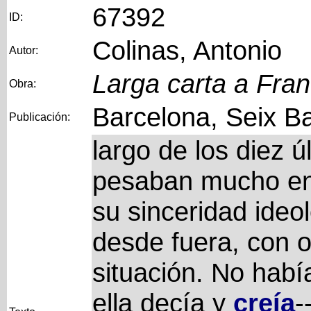
67392
ID:
Colinas, Antonio
Autor:
Larga carta a Fra
Obra:
Barcelona, Seix Ba
Publicación:
largo de los diez ú
pesaban mucho en e
su sinceridad ideo
desde fuera, con o
situación. No habí
ella decía y
creía
-