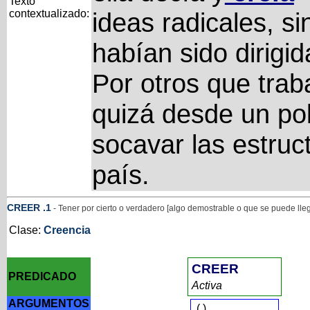
Texto
contextualizado:
ideas radicales, s
habían sido dirigid
Por otros que trab
quizá desde un pol
socavar las estru
país.
CREER
.1
- Tener por cierto o verdadero [algo demostrable o que se puede lle
Clase:
Creencia
CREER
PREDICADO
Activa
ARGUMENTOS
(
)