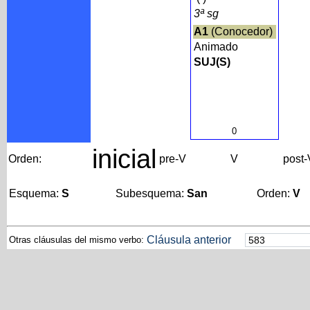
3ª sg
A1
(Conocedor)
Animado
SUJ(S)
0
inicial
Orden:
pre-V
V
post-
Esquema:
S
Subesquema:
San
Orden:
V
Cláusula anterior
Otras cláusulas del mismo verbo: