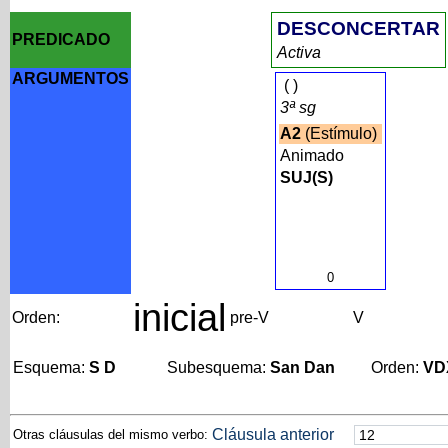
DESCONCERTAR
PREDICADO
Activa
ARGUMENTOS
(
)
3ª sg
A2
(Estímulo)
Animado
SUJ(S)
0
inicial
Orden:
pre-V
V
Esquema:
S D
Subesquema:
San Dan
Orden:
VD
Cláusula anterior
Otras cláusulas del mismo verbo: