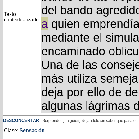
del bando agredido
Texto
contextualizado:
a
quien emprendía
mediante el simul
encaminado oblicua
Una de las consej
más utiliza semeja
deja por ello de d
algunas lágrimas 
DESCONCERTAR
- Sorprender [a alguien], dejándolo sin saber qué pasa o 
Clase:
Sensación