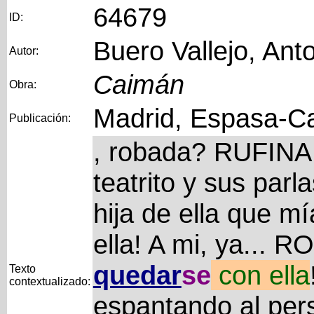
64679
ID:
Buero Vallejo, Ant
Autor:
Caimán
Obra:
Madrid, Espasa-Ca
Publicación:
, robada? RUFINA.
teatrito y sus par
hija de ella que m
ella! A mi, ya... R
quedar
se
con
ella
Texto
contextualizado:
espantando al pers