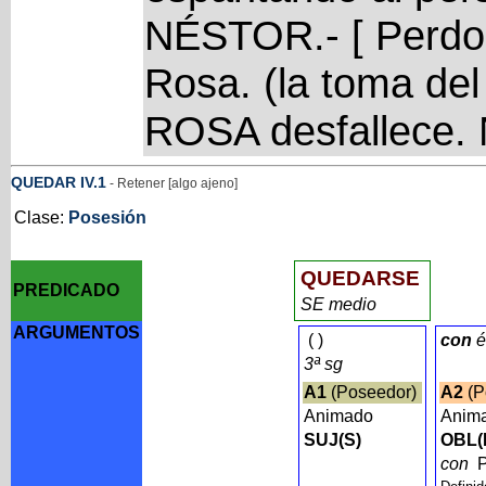
NÉSTOR.- [ Perdon
Rosa. (la toma del
ROSA desfallece
QUEDAR
IV
.1
- Retener [algo ajeno]
Clase:
Posesión
QUEDARSE
PREDICADO
SE medio
ARGUMENTOS
(
)
con
é
3ª sg
A1
(Poseedor)
A2
(P
Animado
Anim
SUJ(S)
OBL(
con
P