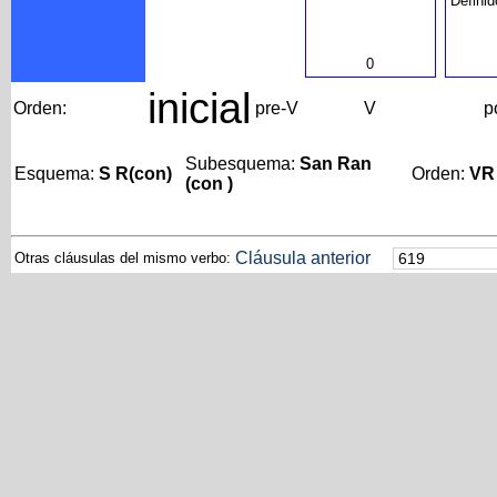
Definid
0
inicial
Orden:
pre-V
V
p
Subesquema:
San Ran
Esquema:
S R(con)
Orden:
VR
(con )
Cláusula anterior
Otras cláusulas del mismo verbo: