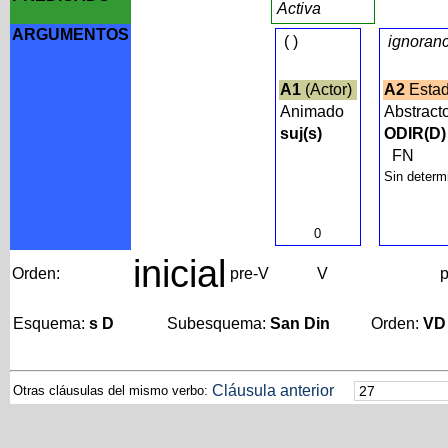
Activa
ARGUMENTOS
(
)
ignoranc
A1
(Actor)
A2
Estad
Animado
Abstract
suj(s)
ODIR(D)
FN
Sin determ
0
inicial
Orden:
pre-V
V
p
Esquema:
s D
Subesquema:
San Din
Orden:
VD
Cláusula anterior
Otras cláusulas del mismo verbo: