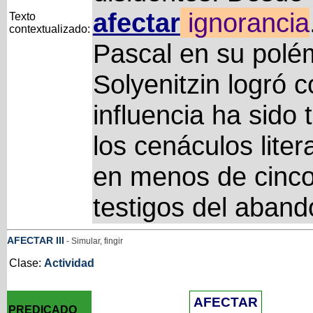
afectar
ignorancia
Texto
contextualizado:
Pascal en su polém
Solyenitzin logró
influencia ha sido 
los cenáculos litera
en menos de cinc
testigos del aban
AFECTAR
III
- Simular, fingir
Clase:
Actividad
AFECTAR
PREDICADO