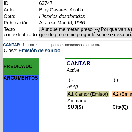
ID:
63747
Autor:
Bioy Casares, Adolfo
Obra:
Historias desaforadas
Publicación:
Alianza, Madrid, 1986
Texto
. Aunque me metan preso. --¿Por qué van a met
contextualizado:
que de pronto me pregunté si no se desatar
CANTAR
.1
- Emitir [alguien]sonidos melodiosos con la voz
Clase:
Emisión de sonido
CANTAR
PREDICADO
Activa
ARGUMENTOS
(
)
(
)
3ª sg
A1
Cantor (Emisor)
A2
(Emis
Animado
SUJ(S)
Cita(Q)