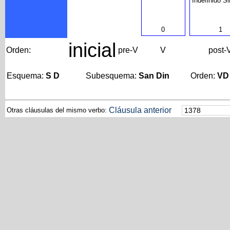
Indefinido S
0
1
inicial
Orden:
pre-V
V
post-
Esquema:
S D
Subesquema:
San Din
Orden:
VD
Cláusula anterior
Otras cláusulas del mismo verbo: