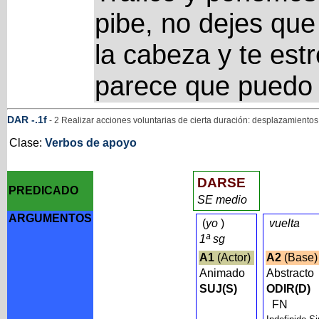
pibe, no dejes que
la cabeza y te estr
parece que puedo 
DAR
-
.1f
- 2 Realizar acciones voluntarias de cierta duración: desplazamientos
Clase:
Verbos de apoyo
DARSE
PREDICADO
SE medio
ARGUMENTOS
(
yo
)
vuelta
1ª sg
A1
(Actor)
A2
(Base
Animado
Abstracto
SUJ(S)
ODIR(D)
FN