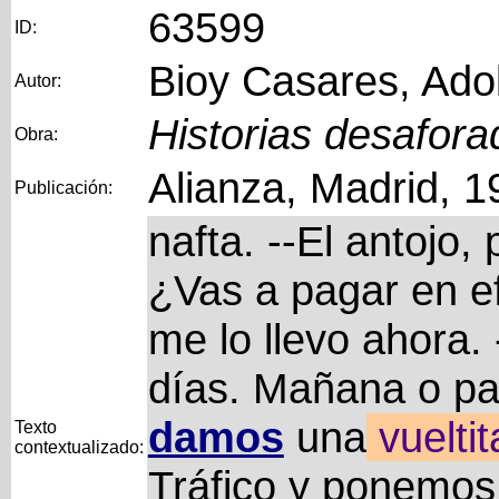
63599
ID:
Bioy Casares, Ado
Autor:
Historias desafora
Obra:
Alianza, Madrid, 1
Publicación:
nafta. --El antojo,
¿Vas a pagar en ef
me lo llevo ahora.
días. Mañana o pa
damos
una
vueltit
Texto
contextualizado:
Tráfico y ponemos 