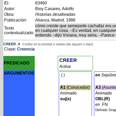
ID:
63460
Autor:
Bioy Casares, Adolfo
Obra:
Historias desaforadas
Publicación:
Alianza, Madrid, 1986
cómo creiste que semejante cachafaz era un
Texto
en cualquier cosa. --Es verdad, en cualquie
contextualizado:
entiendo --dijo Viviana, muy seria. --Parece
CREER
.4
- Confiar en la bondad o validez [de alguien o algo]
Clase:
Creencia
CREER
PREDICADO
Activa
ARGUMENTOS
(
)
en
Sepúlv
A1
(Conocedor)
A3
(Asunt
Animado
Animado
suj(s)
OBL(R)
en
FN
Definido Sing