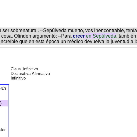
 ser sobrenatural. --Sepúlveda muerto, vos inencontrable, ten
r cosa. Olinden argumentó: --Para
creer
en
Sepúlveda
, también
 increíble que en esta época un médico devuelva la juventud a l
Claus. infinitivo
Declarativa Afirmativa
Infinitivo
eda
o)
ular