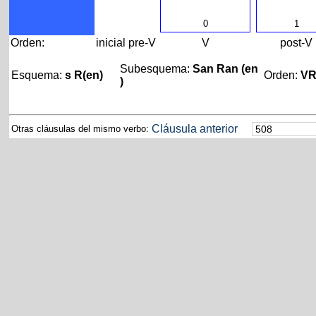
0
1
Orden:
inicial
pre-V
V
post-V
Subesquema:
San Ran (en
Esquema:
s R(en)
Orden:
V
)
Cláusula anterior
Otras cláusulas del mismo verbo: