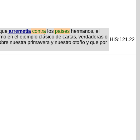
 que
arremetía
contra
los
países
hermanos, el
omo en el ejemplo clásico de cartas, verdaderas o
HIS:121.22
obre nuestra primavera y nuestro otoño y que por