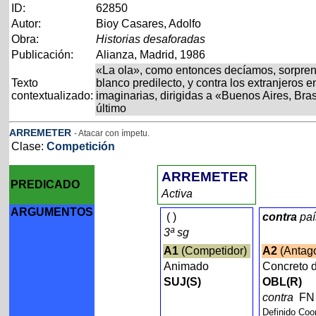
ID:
62850
Autor:
Bioy Casares, Adolfo
Obra:
Historias desaforadas
Publicación:
Alianza, Madrid, 1986
«La ola», como entonces decíamos, sorpren
Texto
blanco predilecto, y contra los extranjeros
contextualizado:
imaginarias, dirigidas a «Buenos Aires, Bra
último
ARREMETER
- Atacar con ímpetu.
Clase:
Competición
ARREMETER
PREDICADO
Activa
ARGUMENTOS
(
)
contra
paí
3ª sg
A1
(Competidor)
A2
(Antag
Animado
Concreto 
SUJ(S)
OBL(R)
contra
F
Definido Co