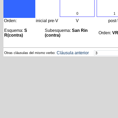
0
1
Orden:
inicial
pre-V
V
post
Esquema:
S
Subesquema:
San Rin
Orden:
V
R(contra)
(contra)
Cláusula anterior
Otras cláusulas del mismo verbo: