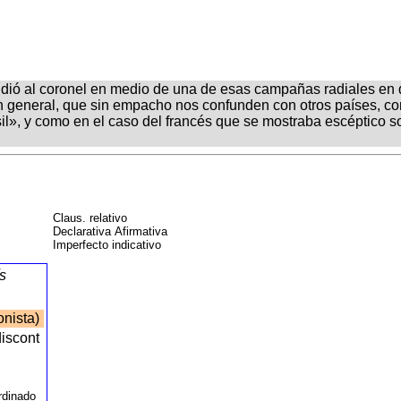
dió al coronel en medio de una de esas campañas radiales en
 en general, que sin empacho nos confunden con otros países, c
sil», y como en el caso del francés que se mostraba escéptico s
Claus. relativo
Declarativa Afirmativa
Imperfecto indicativo
s
onista)
discont
N
ordinado