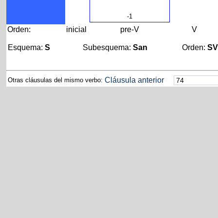
-1
Orden:
inicial
pre-V
V
Esquema:
S
Subesquema:
San
Orden:
S
Cláusula anterior
Otras cláusulas del mismo verbo: