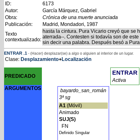
ID:
6173
Autor:
García Márquez, Gabriel
Obra:
Crónica de una muerte anunciada
Publicación:
Madrid, Mondadori, 1987
hasta la cintura. Pura Vicario creyó que se 
Texto
aterrada--. Contesten si todavía son de est
contextualizado:
sin decir una palabra. Después besó a Pura 
ENTRAR
.1
- (Hacer) desplazar(se) a algo o alguien al interior de un lugar.
Clase:
Desplazamiento
+
Localización
ENTRAR
PREDICADO
Activa
ARGUMENTOS
bayardo_san_román
3ª sg
A1
(Móvil)
Animado
SUJ(S)
FN
Definido Singular