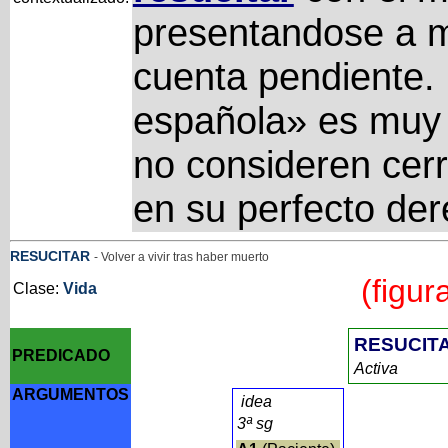
presentandose a 
cuenta pendiente. 
española» es muy d
no consideren cerr
en su perfecto der
RESUCITAR
- Volver a vivir tras haber muerto
(figur
Clase:
Vida
RESUCIT
PREDICADO
Activa
ARGUMENTOS
idea
3ª sg