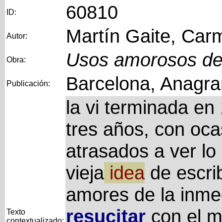
60810
ID:
Martín Gaite, Car
Autor:
Usos amorosos de 
Obra:
Barcelona, Anagra
Publicación:
la vi terminada e
tres años, con oca
atrasados a ver lo 
vieja
idea
de escrib
amores de la inmed
resucitar
con el m
Texto
contextualizado: