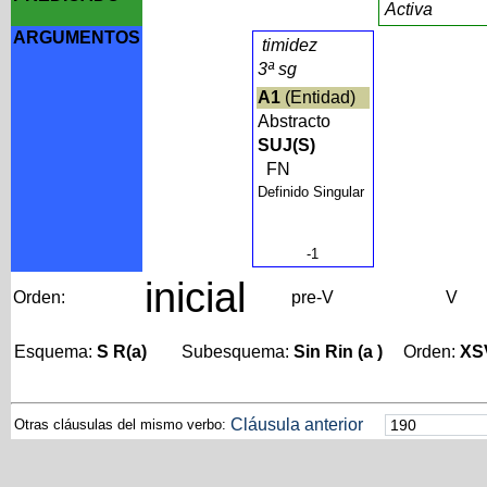
Activa
ARGUMENTOS
timidez
3ª sg
A1
(Entidad)
Abstracto
SUJ(S)
FN
Definido Singular
-1
inicial
Orden:
pre-V
V
Esquema:
S R(a)
Subesquema:
Sin Rin (a )
Orden:
XS
Cláusula anterior
Otras cláusulas del mismo verbo: