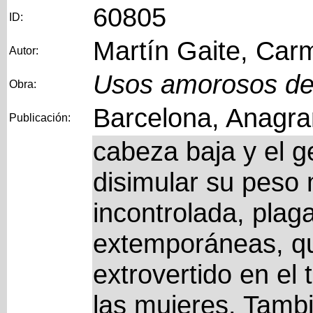
60805
ID:
Martín Gaite, Car
Autor:
Usos amorosos de 
Obra:
Barcelona, Anagra
Publicación:
cabeza baja y el g
disimular su peso
incontrolada, plag
extemporáneas, qu
extrovertido en el
las mujeres. Tambi