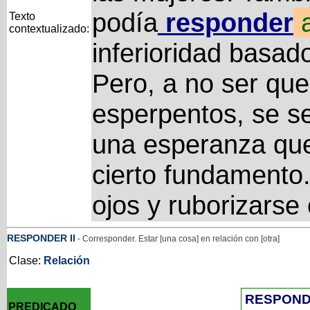
podía
responder
Texto
contextualizado:
inferioridad basado
Pero, a no ser que
esperpentos, se s
una esperanza que
cierto fundamento.
ojos y ruborizarse
RESPONDER
II
- Corresponder. Estar [una cosa] en relación con [otra]
Clase:
Relación
RESPON
PREDICADO