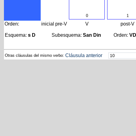
0
1
Orden:
inicial
pre-V
V
post-V
Esquema:
s D
Subesquema:
San Din
Orden:
V
Cláusula anterior
Otras cláusulas del mismo verbo: