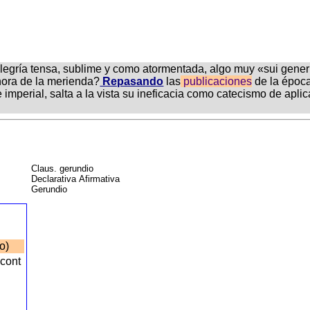
 alegría tensa, sublime y como atormentada, algo muy «sui gen
 hora de la merienda?
Repasando
las
publicaciones
de la época
 e imperial, salta a la vista su ineficacia como catecismo de apl
Claus. gerundio
Declarativa Afirmativa
Gerundio
do)
scont