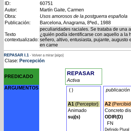
ID:
60751
Autor:
Martín Gaite, Carmen
Obra:
Usos amorosos de la postguerra española
Publicación:
Barcelona, Anagrama, 8ªed., 1988
peculiaridades raciales. Se trataba de una
Texto
¿quién podía identificarse con aquello a la
contextualizado:
señero, altivo, entusiasta, pujante, augusto
en carne
REPASAR
I
.1
- Volver a mirar [algo]
Clase:
Percepción
REPASAR
PREDICADO
Activa
ARGUMENTOS
(
)
publicación
A1
(Perceptor)
A2
(Percibi
Animado
Concreto di
suj(s)
ODIR(D)
FN
Definido Plural