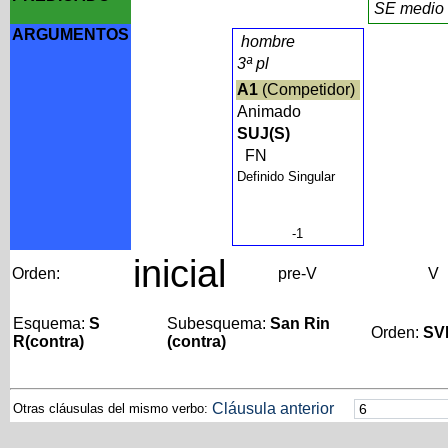
SE medio
ARGUMENTOS
hombre
3ª pl
A1
(Competidor)
Animado
SUJ(S)
FN
Definido Singular
-1
inicial
Orden:
pre-V
V
Esquema:
S
Subesquema:
San Rin
Orden:
SV
R(contra)
(contra)
Cláusula anterior
Otras cláusulas del mismo verbo: