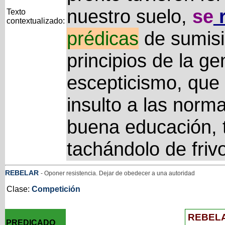
nuestro suelo,
se
r
Texto
contextualizado:
prédicas
de sumisi
principios de la ge
escepticismo, que
insulto a las norma
buena educación, t
tachándolo de frivo
REBELAR
- Oponer resistencia. Dejar de obedecer a una autoridad
Clase:
Competición
REBEL
PREDICADO