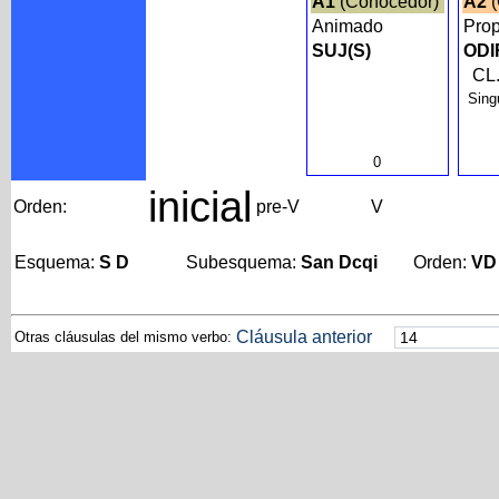
A1
(Conocedor)
A2
(
Animado
Prop
SUJ(S)
ODI
CL.
Sing
0
inicial
Orden:
pre-V
V
Esquema:
S D
Subesquema:
San Dcqi
Orden:
VD
Cláusula anterior
Otras cláusulas del mismo verbo: