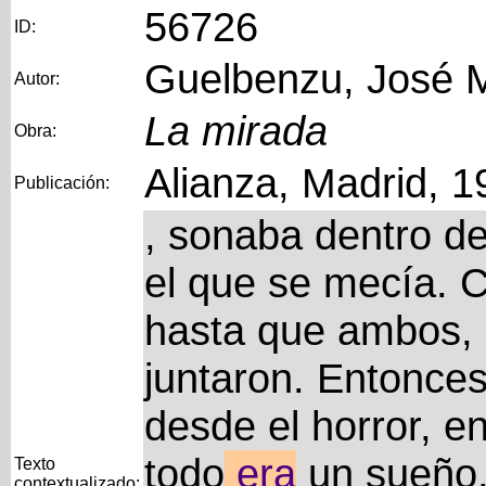
56726
ID:
Guelbenzu, José 
Autor:
La mirada
Obra:
Alianza, Madrid, 1
Publicación:
, sonaba dentro de
el que se mecía. 
hasta que ambos, 
juntaron. Entonces, 
desde el horror, en
todo
era
un sueño,
Texto
contextualizado: