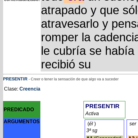
atrapado y que sól
atravesarlo y pen
romper la cadencia
le cubría se había
recibió su
PRESENTIR
- Creer o tener la sensación de que algo va a suceder
Clase:
Creencia
PRESENTIR
PREDICADO
Activa
ARGUMENTOS
(
él
)
ser
3ª sg