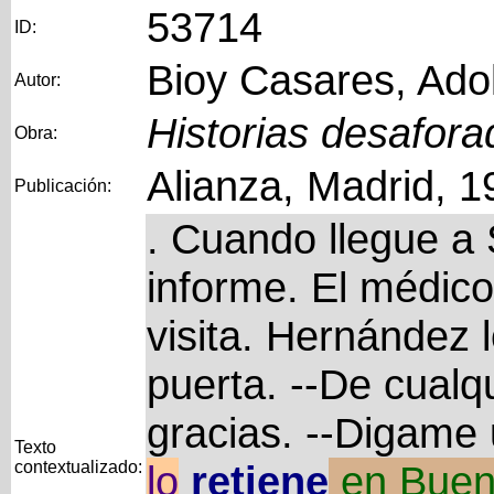
53714
ID:
Bioy Casares, Ado
Autor:
Historias desafora
Obra:
Alianza, Madrid, 1
Publicación:
. Cuando llegue a 
informe. El médico
visita. Hernández 
puerta. --De cual
gracias. --Digame
Texto
contextualizado:
lo
retiene
en
Buen