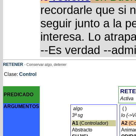
recordarle que si 
seguir junto a la p
interesa. Lo atrap
--Es verdad --admi
RETENER
- Conservar algo, detener
Clase:
Control
RET
PREDICADO
Activa
ARGUMENTOS
algo
(
)
3ª sg
lo (->
A1
(Controlador)
A2
(Co
Abstracto
Anima