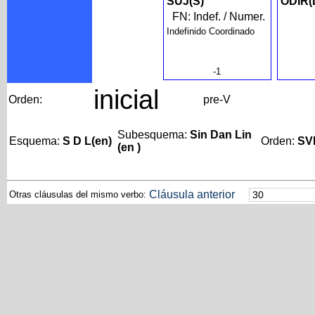
SUJ(S)
ODIR(
FN: Indef. / Numer.
Indefinido Coordinado
-1
inicial
Orden:
pre-V
Subesquema:
Sin Dan Lin
Esquema:
S D L(en)
Orden:
SV
(en )
Cláusula anterior
Otras cláusulas del mismo verbo: