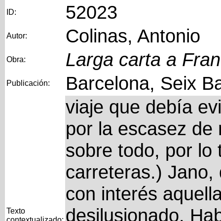
52023
ID:
Colinas, Antonio
Autor:
Larga carta a Fra
Obra:
Barcelona, Seix Ba
Publicación:
viaje que debía evi
por la escasez de 
sobre todo, por lo 
carreteras.) Jano
con interés aquella
desilusionado. Ha
Texto
contextualizado: