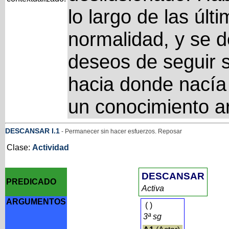
lo largo de las últ
normalidad, y se d
deseos de seguir s
hacia donde nacía l
un conocimiento ar
DESCANSAR
I
.1
- Permanecer sin hacer esfuerzos. Reposar
Clase:
Actividad
DESCANSAR
PREDICADO
Activa
ARGUMENTOS
(
)
3ª sg