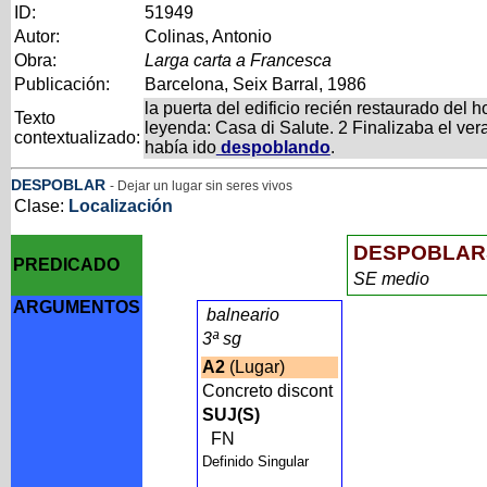
ID:
51949
Autor:
Colinas, Antonio
Obra:
Larga carta a Francesca
Publicación:
Barcelona, Seix Barral, 1986
la puerta del edificio recién restaurado del 
Texto
leyenda: Casa di Salute. 2 Finalizaba el vera
contextualizado:
había ido
despoblando
.
DESPOBLAR
- Dejar un lugar sin seres vivos
Clase:
Localización
DESPOBLAR
PREDICADO
SE medio
ARGUMENTOS
balneario
3ª sg
A2
(Lugar)
Concreto discont
SUJ(S)
FN
Definido Singular