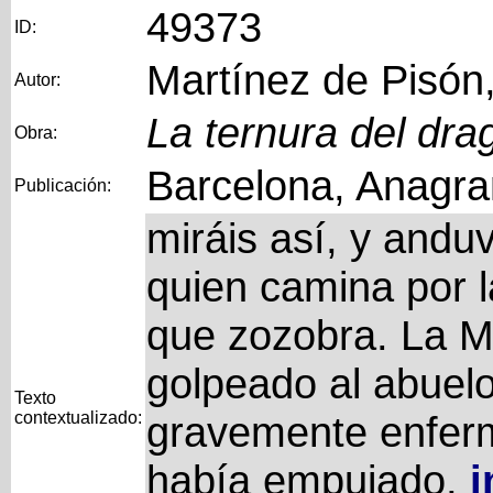
49373
ID:
Martínez de Pisón,
Autor:
La ternura del dra
Obra:
Barcelona, Anagra
Publicación:
miráis así, y andu
quien camina por l
que zozobra. La Mu
golpeado al abuelo
Texto
contextualizado:
gravemente enferm
había empujado,
i