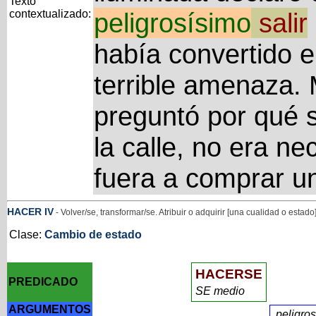
Texto
contextualizado:
peligrosísimo
salir
había convertido 
terrible amenaza. 
preguntó por qué s
la calle, no era n
fuera a comprar u
HACER
IV
- Volver/se, transformar/se. Atribuir o adquirir [una cualidad o estado
Clase:
Cambio de estado
HACERSE
PREDICADO
SE medio
ARGUMENTOS
peligro