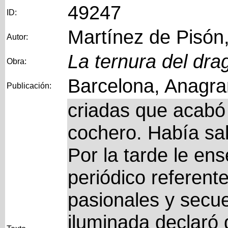
49247
ID:
Martínez de Pisón,
Autor:
La ternura del dra
Obra:
Barcelona, Anagra
Publicación:
criadas que acabó 
cochero. Había sal
Por la tarde le en
periódico referent
pasionales y secue
iluminada declaró