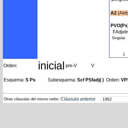
A2
(Atri
PVO(Ps
FAdjet
Singular
1
inicial
Orden:
pre-V
V
Esquema:
S Ps
Subesquema:
Scf PSfadj( )
Orden:
VP
Cláusula anterior
Otras cláusulas del mismo verbo: