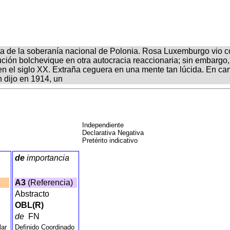
sta de la soberanía nacional de Polonia. Rosa Luxemburgo vio c
olución bolchevique en otra autocracia reaccionaria; sin embargo
 en el siglo XX. Extraña ceguera en una mente tan lúcida. En ca
n dijo en 1914, un
Independiente
Declarativa Negativa
Pretérito indicativo
de
importancia
A3
(Referencia)
Abstracto
OBL(R)
de
FN
lar
Definido Coordinado