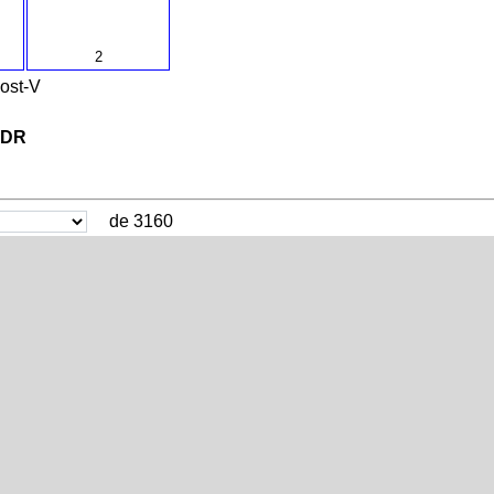
2
ost-V
VDR
de 3160