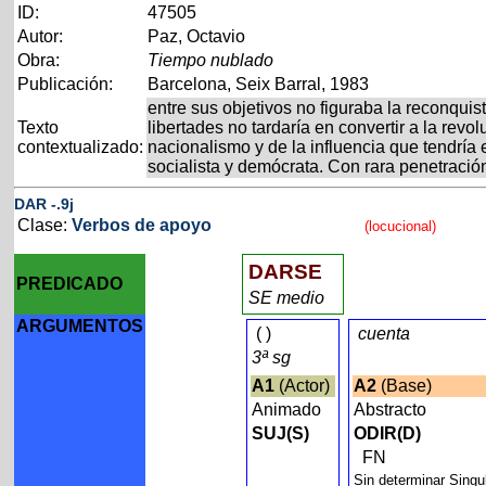
ID:
47505
Autor:
Paz, Octavio
Obra:
Tiempo nublado
Publicación:
Barcelona, Seix Barral, 1983
entre sus objetivos no figuraba la reconqui
Texto
libertades no tardaría en convertir a la rev
contextualizado:
nacionalismo y de la influencia que tendría
socialista y demócrata. Con rara penetració
DAR
-
.9j
Clase:
Verbos de apoyo
(locucional)
DARSE
PREDICADO
SE medio
ARGUMENTOS
(
)
cuenta
3ª sg
A1
(Actor)
A2
(Base)
Animado
Abstracto
SUJ(S)
ODIR(D)
FN
Sin determinar Singu