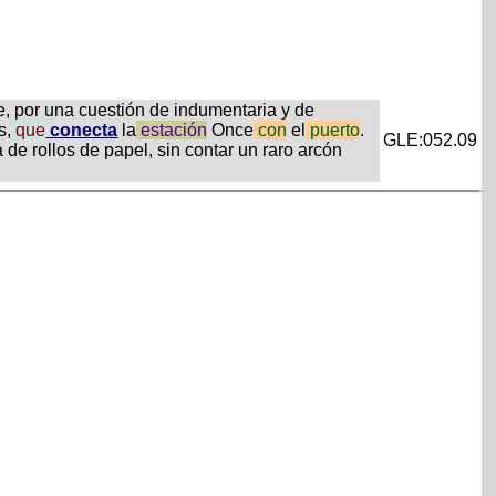
e, por una cuestión de indumentaria y de
s,
que
conecta
la
estación
Once
con
el
puerto
.
GLE:052.09
de rollos de papel, sin contar un raro arcón