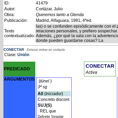
ID:
41479
Autor:
Cortázar, Julio
Obra:
Queremos tanto a Glenda
Publicación:
Madrid, Alfaguara, 1981, 4ªed.
las) o se confunden episódicamente con el 
Texto
relaciones personales, y prefiero sospechar 
contextualizado:
Además, ¿por qué la sala con la advertencia
donde pueden guardarse cosas? La
CONECTAR
- Enlazar, entrar en contacto
Clase:
Unión
CONECTAR
PREDICADO
Activa
ARGUMENTOS
(
túnel
)
3ª sg
A0
(Iniciador)
Concreto discont
SUJ(S)
REL que
Definido Singular