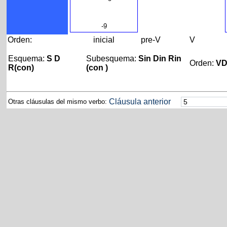
-9
Orden:
inicial
pre-V
V
Esquema:
S D
Subesquema:
Sin Din Rin
Orden:
V
R(con)
(con )
Cláusula anterior
Otras cláusulas del mismo verbo: