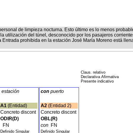
personal de limpieza nocturna. Esto último es lo menos probabl
la utilización del túnel, desconocido por los pasajeros corriente
 Entrada prohibida en la estación José María Moreno está llena 
Claus. relativo
Declarativa Afirmativa
Presente indicativo
estación
con
puerto
A1
(Entidad)
A2
(Entidad 2)
Concreto discont
Concreto discont
ODIR(D)
OBL(R)
FN
con
FN
Definido Singular
Definido Singular