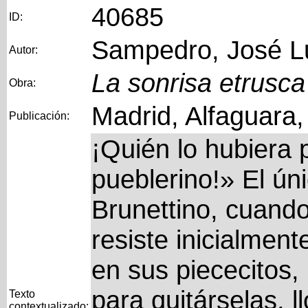
40685
ID:
Sampedro, José L
Autor:
La sonrisa etrusca
Obra:
Madrid, Alfaguara
Publicación:
¡Quién lo hubiera
pueblerino!» El ún
Brunettino, cuando
resiste inicialmen
en sus piececitos, 
para quitárselas, ll
Texto
contextualizado: