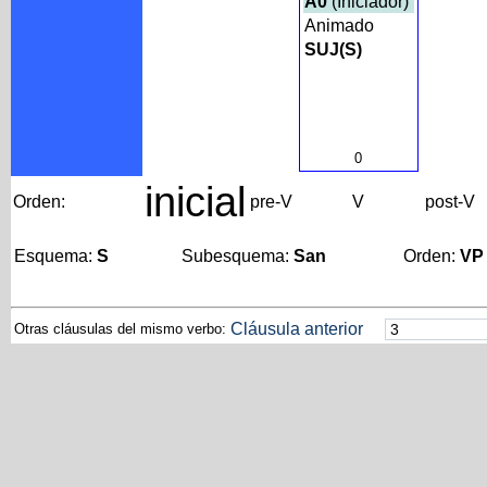
A0
(Iniciador)
Animado
SUJ(S)
0
inicial
Orden:
pre-V
V
post-V
Esquema:
S
Subesquema:
San
Orden:
VP
Cláusula anterior
Otras cláusulas del mismo verbo: