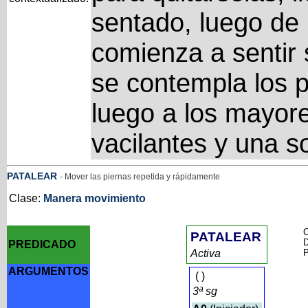
sentado, luego de 
comienza a sentir
se contempla los 
luego a los mayore
vacilantes y una so
PATALEAR
- Mover las piernas repetida y rápidamente
Clase:
Manera movimiento
C
PATALEAR
D
PREDICADO
Activa
P
ARGUMENTOS
(
)
3ª sg