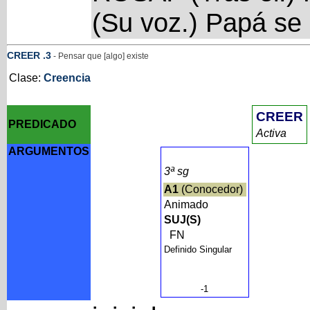
(Su voz.) Papá se 
CREER
.3
- Pensar que [algo] existe
Clase:
Creencia
CREER
PREDICADO
Activa
ARGUMENTOS
3ª sg
A1
(Conocedor)
Animado
SUJ(S)
FN
Definido Singular
-1