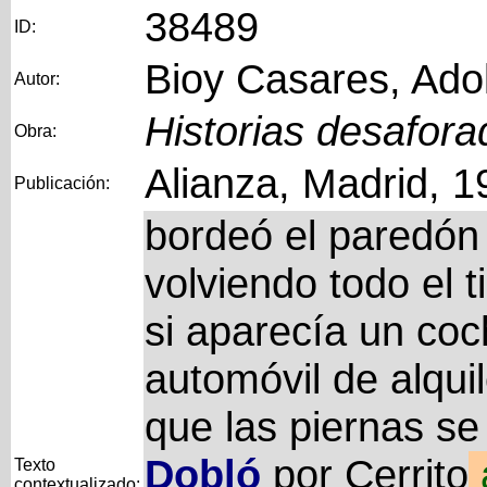
38489
ID:
Bioy Casares, Ado
Autor:
Historias desafora
Obra:
Alianza, Madrid, 1
Publicación:
bordeó el paredón 
volviendo todo el 
si aparecía un coc
automóvil de alqui
que las piernas s
Dobló
por Cerrito
Texto
contextualizado: