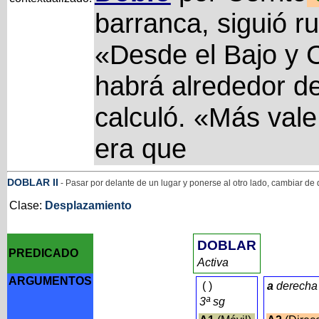
barranca, siguió ru
«Desde el Bajo y C
habrá alrededor d
calculó. «Más vale 
era que
DOBLAR
II
- Pasar por delante de un lugar y ponerse al otro lado, cambiar de 
Clase:
Desplazamiento
DOBLAR
PREDICADO
Activa
ARGUMENTOS
(
)
a
derecha
3ª sg