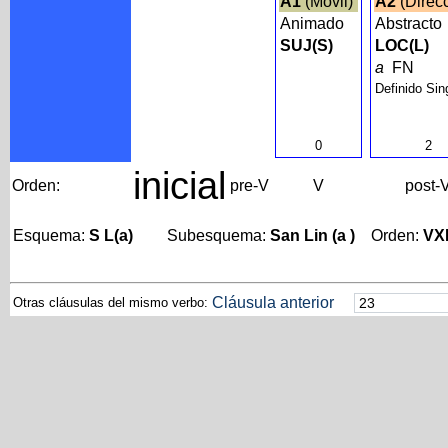
A1
(Móvil)
A2
(Direc
Animado
Abstracto
SUJ(S)
LOC(L)
a
FN
Definido Sin
0
2
inicial
Orden:
pre-V
V
post-
Esquema:
S L(a)
Subesquema:
San Lin (a )
Orden:
VX
Cláusula anterior
Otras cláusulas del mismo verbo: