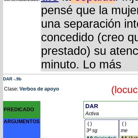
pensé que la mujer
una separación in
concedido (creo q
prestado) su aten
minuto. Lo más
DAR
-
.9b
(locuc
Clase:
Verbos de apoyo
DAR
PREDICADO
Activa
ARGUMENTOS
(
)
(
)
3ª sg
me