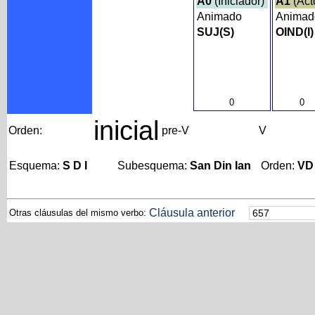
A0
(Iniciador)
A1
(Act
Animado
Anima
SUJ(S)
OIND(I)
0
0
inicial
Orden:
pre-V
V
Esquema:
S D I
Subesquema:
San Din Ian
Orden:
VD
Cláusula anterior
Otras cláusulas del mismo verbo: