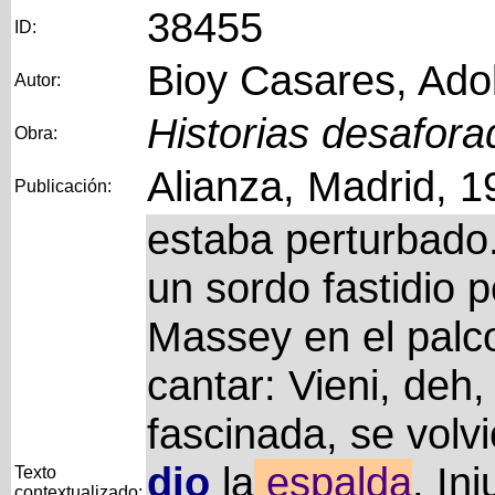
38455
ID:
Bioy Casares, Ado
Autor:
Historias desafora
Obra:
Alianza, Madrid, 1
Publicación:
estaba perturbado.
un sordo fastidio p
Massey en el pal
cantar: Vieni, deh,
fascinada, se volvi
dio
la
espalda
. In
Texto
contextualizado: